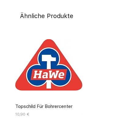
Ähnliche Produkte
Topschild Für Bohrercenter
Pinseldisplay Leer 12 Fäc
Preis
Preis
10,90 €
55,00 €