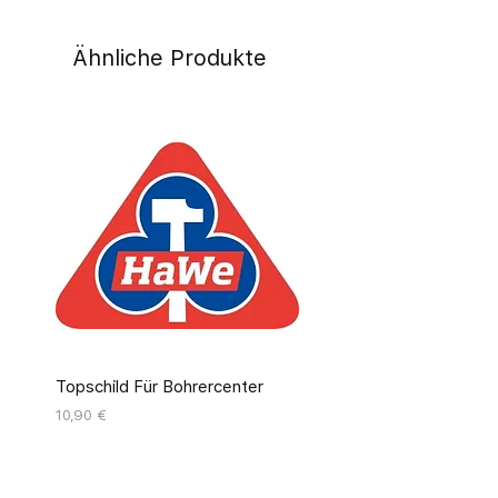
Ähnliche Produkte
Topschild Für Bohrercenter
Pinseldisplay Leer 12 Fäc
Preis
Preis
10,90 €
55,00 €