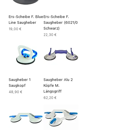
Ers-Scheibe F. Blue
Ers-Scheibe F.
Line Saugheber
Saugheber (6021/0
Schwarz)
Preis
19,00 €
Preis
22,30 €
Saugheber 1
Saugheber Alu 2
Saugkopf
Köpfe M.
Längsgriff
Preis
48,90 €
Preis
62,20 €