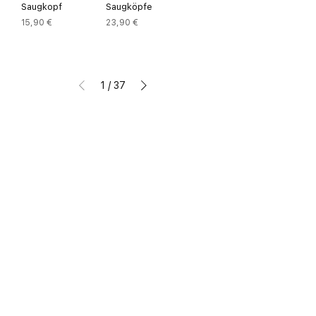
Saugkopf
Saugköpfe
Preis
Preis
15,90 €
23,90 €
1
/
37