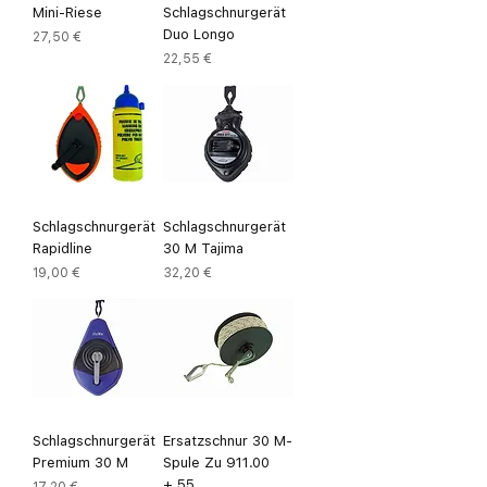
Mini-Riese
Schlagschnurgerät
Duo Longo
Preis
27,50 €
Preis
22,55 €
Schlagschnurgerät
Schlagschnurgerät
Rapidline
30 M Tajima
Preis
Preis
19,00 €
32,20 €
Schlagschnurgerät
Ersatzschnur 30 M-
Premium 30 M
Spule Zu 911.00
+.55
Preis