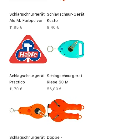
Schlagschnurgerät
Schlagschnur-Gerät
Alu M. Farbpulver
Kusto
Preis
Preis
11,95 €
8,40 €
Schlagschnurgerät
Schlagschnurgerät
Practico
Riese 50 M
Preis
Preis
11,70 €
56,80 €
Schlagschnurgerät
Doppel-