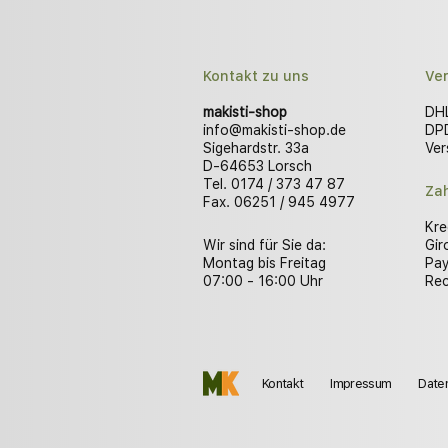
Kontakt zu uns
Ve
makisti-shop
DHL
info@makisti-shop.de
DPD
Sigehardstr. 33a
Ver
D-64653 Lorsch
Tel. 0174 / 373 47 87
Za
Fax. 06251 / 945 4977
Kre
Wir sind für Sie da:
Gir
Montag bis Freitag
Pay
07:00 - 16:00 Uhr
Re
Kontakt
Impressum
Date