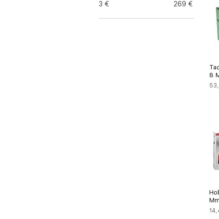
3 €
269 €
Ta
8 
Pre
53
Ho
M
Pre
14,