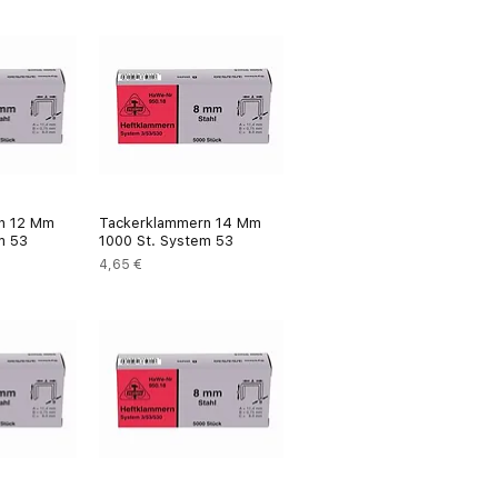
n 12 Mm
Tackerklammern 14 Mm
m 53
1000 St. System 53
Preis
4,65 €