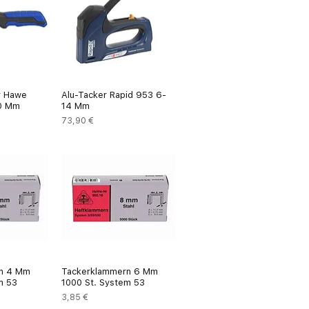
r Hawe
Alu-Tacker Rapid 953 6-
0 Mm
14 Mm
Preis
73,90 €
n 4 Mm
Tackerklammern 6 Mm
m 53
1000 St. System 53
Preis
3,85 €