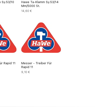
 Sy.53/10
Hawe Ta-Klamm Sy.53/14
Mm/5000 St.
Preis
14,60 €
ür Rapid 11
Messer - Treiber Für
Rapid 11
Preis
9,10 €