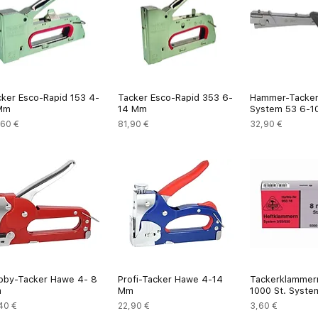
cker Esco-Rapid 153 4-
Tacker Esco-Rapid 353 6-
Hammer-Tacke
Mm
14 Mm
System 53 6-1
is
Preis
Preis
,60 €
81,90 €
32,90 €
bby-Tacker Hawe 4- 8
Profi-Tacker Hawe 4-14
Tackerklammer
m
Mm
1000 St. Syste
is
Preis
Preis
40 €
22,90 €
3,60 €