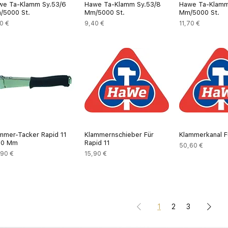
we Ta-Klamm Sy.53/6
Hawe Ta-Klamm Sy.53/8
Hawe Ta-Klamm
/5000 St.
Mm/5000 St.
Mm/5000 St.
is
Preis
Preis
0 €
9,40 €
11,70 €
mmer-Tacker Rapid 11
Klammernschieber Für
Klammerkanal F
10 Mm
Rapid 11
Preis
50,60 €
is
Preis
,90 €
15,90 €
1
2
3