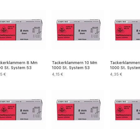
ckerklammern 8 Mm
Tackerklammern 10 Mm
Tackerklammer
00 St. System 53
1000 St. System 53
1000 St. Syste
is
Preis
Preis
5 €
4,15 €
4,35 €