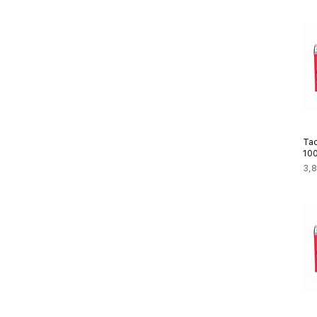
Ta
10
Pre
3,8