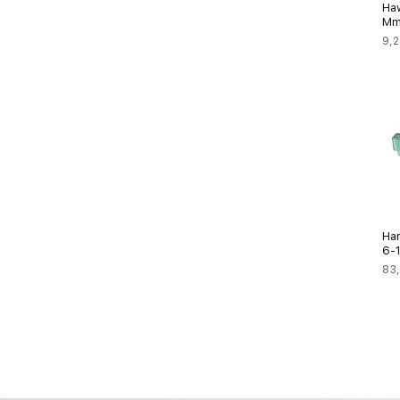
Ha
Mm
Pre
9,2
Ha
6-
Pre
83