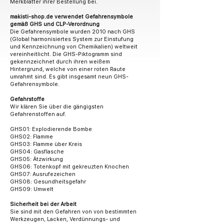
Merkblätter ihrer Bestellung bei.
makisti-shop.de verwendet Gefahrensymbole
gemäß GHS und CLP-Verordnung
Die Gefahrensymbole wurden 2010 nach GHS
(Global harmonisiertes System zur Einstufung
und Kennzeichnung von Chemikalien) weltweit
vereinheitlicht. Die GHS-Piktogramm sind
gekennzeichnet durch ihren weißem
Hintergrund, welche von einer roten Raute
umrahmt sind. Es gibt insgesamt neun GHS-
Gefahrensymbole.
Gefahrstoffe
Wir klären Sie über die gängigsten
Gefahrenstoffen auf.
GHS01: Explodierende Bombe
GHS02: Flamme
GHS03: Flamme über Kreis
GHS04: Gasflasche
GHS05: Ätzwirkung
GHS06: Totenkopf mit gekreuzten Knochen
GHS07: Ausrufezeichen
GHS08: Gesundheitsgefahr
GHS09: Umwelt
Sicherheit bei der Arbeit
Sie sind mit den Gefahren von von bestimmten
Werkzeugen, Lacken, Verdünnungs- und