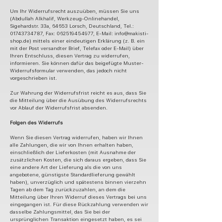
Um Ihr Widerrufsrecht auszuüben, müssen Sie uns
(Abdullah Alkhalif, Werkzeug-Onlinehandel,
Sigehardstr. 33a, 64653 Lorsch, Deutschland, Tel.:
01743734787
, Fax:
062519454977
, E-Mail:
info@makisti-
shop.de
) mittels einer eindeutigen Erklärung (z. B. ein
mit der Post versandter Brief, Telefax oder E-Mail) über
Ihren Entschluss, diesen Vertrag zu widerrufen,
informieren. Sie können dafür das beigefügte Muster-
Widerrufsformular verwenden, das jedoch nicht
vorgeschrieben ist.
Zur Wahrung der Widerrufsfrist reicht es aus, dass Sie
die Mitteilung über die Ausübung des Widerrufsrechts
vor Ablauf der Widerrufsfrist absenden.
Folgen des Widerrufs
Wenn Sie diesen Vertrag widerrufen, haben wir Ihnen
alle Zahlungen, die wir von Ihnen erhalten haben,
einschließlich der Lieferkosten (mit Ausnahme der
zusätzlichen Kosten, die sich daraus ergeben, dass Sie
eine andere Art der Lieferung als die von uns
angebotene, günstigste Standardlieferung gewählt
haben), unverzüglich und spätestens binnen vierzehn
Tagen ab dem Tag zurückzuzahlen, an dem die
Mitteilung über Ihren Widerruf dieses Vertrags bei uns
eingegangen ist. Für diese Rückzahlung verwenden wir
dasselbe Zahlungsmittel, das Sie bei der
ursprünglichen Transaktion eingesetzt haben, es sei