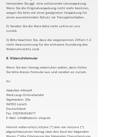
Verwenden Sie ggf. eine schützende Umverpackung.
Wenn Sie die Originalverpackung nicht mehr besitzen,
sorgen Sie bitte mit einer geeigneten Verpackung für
einen ausreichenden Schutz vor Transportschäden.
2) Senden Sie die Ware bitte nicht unfrei an uns
zurück.
3) Bitte beachten Sie, dass die vorgenannten Ziffern 1-2
nicht Voraussetzung für die wirksame Ausübung des
Widerrufsrechts sind.
B. Widerrufsformular
Wenn Sie den Vertrag widerrufen wollen, dann füllen
Sie bitte dieses Formular aus und senden es zurück.
An
Abdullah Alkhalif
Werkzeug-Onlinehandel
Sigehardstr. 33a
64653 Lorsch
Deutschland
Fax:
062519454977
E-Mail:
info@makisti-shop.de
Hiermit widerrufe(n) ich/wir (*) den von mir/uns (*)
abgeschlossenen Vertrag über den Kauf der folgenden
Waren (*)/die Erbringung der folgenden Dienstleistung