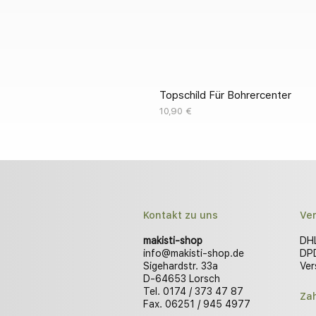
Topschild Für Bohrercenter
Preis
10,90 €
Kontakt zu uns
Ve
makisti-shop
DHL
info@makisti-shop.de
DPD
Sigehardstr. 33a
Ver
D-64653 Lorsch
Tel. 0174 / 373 47 87
Za
Fax. 06251 / 945 4977