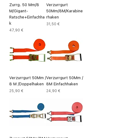
Zurrg. 50 Mm/8
Verzurrgurt
M/Gigant-
50Mm/8M/Karabine
Ratsche+Einfachha
rhaken
k
Preis
31,50 €
Preis
47,90 €
Verzurrgurt 50Mm /
Verzurrgurt 50Mm /
8 M /Doppelhaken
8M Einfachhaken
Preis
Preis
25,90 €
24,90 €