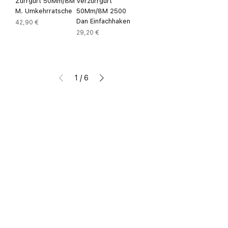
Zurrgurt 50Mm/8M
Verzurrgurt
M. Umkehrratsche
50Mm/8M 2500
Dan Einfachhaken
Preis
42,90 €
Preis
29,20 €
1
/
6