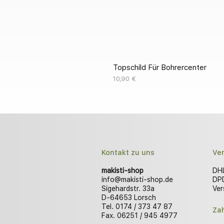
Topschild Für Bohrercenter
Preis
10,90 €
Kontakt zu uns
Ve
makisti-shop
DHL
info@makisti-shop.de
DPD
Sigehardstr. 33a
Ver
D-64653 Lorsch
Tel. 0174 / 373 47 87
Za
Fax. 06251 / 945 4977