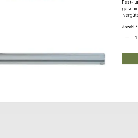
Fest- u
geschmi
 vergüt
Anzahl
*