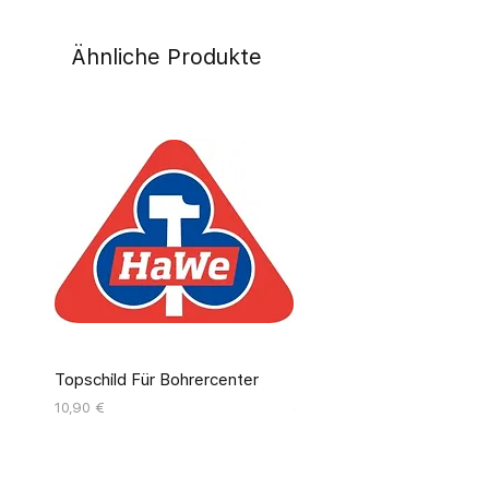
Ähnliche Produkte
Topschild Für Bohrercenter
Pinseldisplay Leer 12 Fäc
Preis
Preis
10,90 €
55,00 €