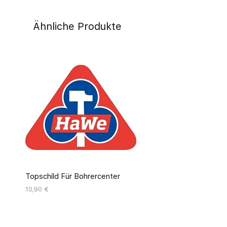
Ähnliche Produkte
Topschild Für Bohrercenter
Pinseldisplay Leer 12 Fäc
Preis
Preis
10,90 €
55,00 €