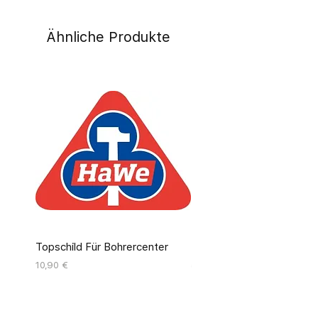
Ähnliche Produkte
Topschild Für Bohrercenter
Pinseldisplay Leer 12 Fäc
Preis
Preis
10,90 €
55,00 €