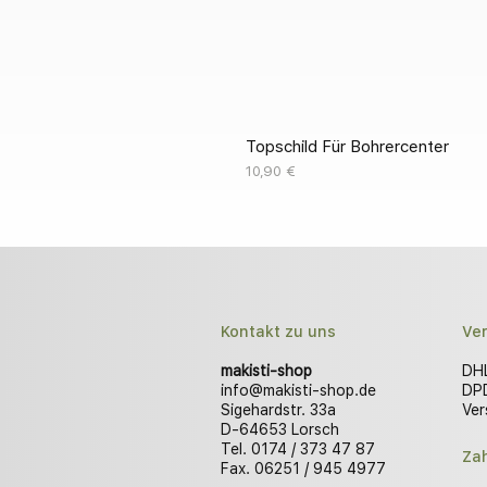
Topschild Für Bohrercenter
Preis
10,90 €
Kontakt zu uns
Ve
makisti-shop
DHL
info@makisti-shop.de
DPD
Sigehardstr. 33a
Ver
D-64653 Lorsch
Tel. 0174 / 373 47 87
Za
Fax. 06251 / 945 4977