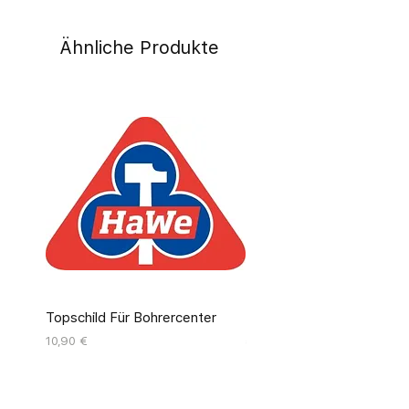
Ähnliche Produkte
Topschild Für Bohrercenter
Pinseldisplay Leer 12 Fäc
Preis
Preis
10,90 €
55,00 €