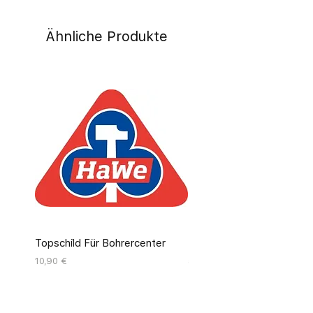
Ähnliche Produkte
Topschild Für Bohrercenter
Pinseldisplay Leer 12 Fäc
Preis
Preis
10,90 €
55,00 €