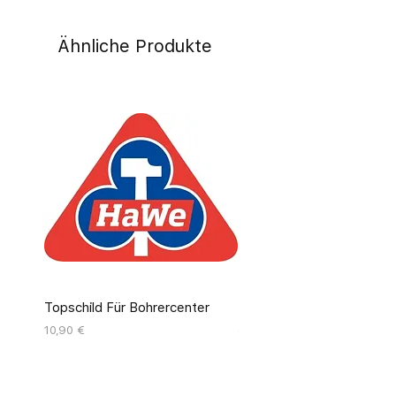
Ähnliche Produkte
Topschild Für Bohrercenter
Pinseldisplay Leer 12 Fäc
Preis
Preis
10,90 €
55,00 €