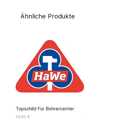
Ähnliche Produkte
Topschild Für Bohrercenter
Pinseldisplay Leer 12 Fäc
Preis
Preis
10,90 €
55,00 €