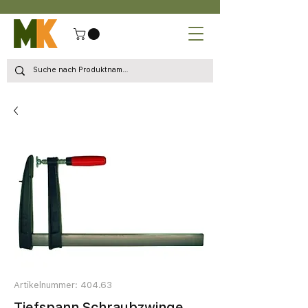
Artikelnummer: 404.63
Tiefspann Schraubzwinge