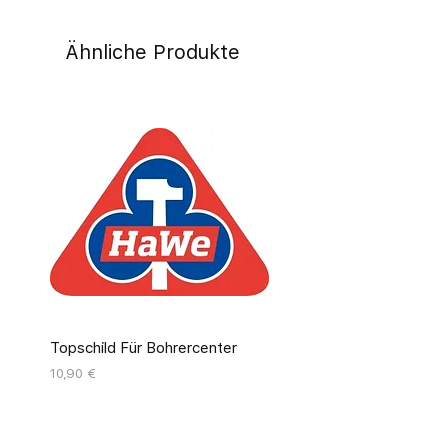
Ähnliche Produkte
Topschild Für Bohrercenter
Pinseldisplay Leer 12 Fäc
Preis
Preis
10,90 €
55,00 €