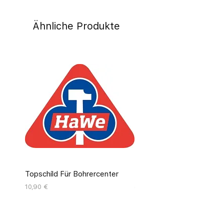
Ähnliche Produkte
Topschild Für Bohrercenter
Pinseldisplay Leer 12 Fäc
Preis
Preis
10,90 €
55,00 €