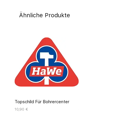
Ähnliche Produkte
Topschild Für Bohrercenter
Pinseldisplay Leer 12 Fäc
Preis
Preis
10,90 €
55,00 €