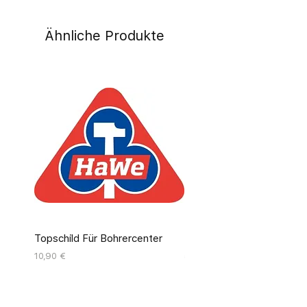
Ähnliche Produkte
Topschild Für Bohrercenter
Pinseldisplay Leer 12 Fäc
Preis
Preis
10,90 €
55,00 €