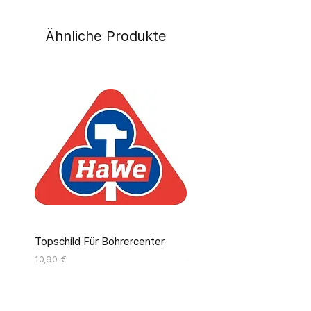
Ähnliche Produkte
Topschild Für Bohrercenter
Pinseldisplay Leer 12 Fäc
Preis
Preis
10,90 €
55,00 €