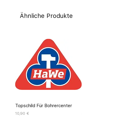
Ähnliche Produkte
Topschild Für Bohrercenter
Pinseldisplay Leer 12 Fäc
Preis
Preis
10,90 €
55,00 €