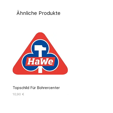
Ähnliche Produkte
Topschild Für Bohrercenter
Pinseldisplay Leer 12 Fäc
Preis
Preis
10,90 €
55,00 €