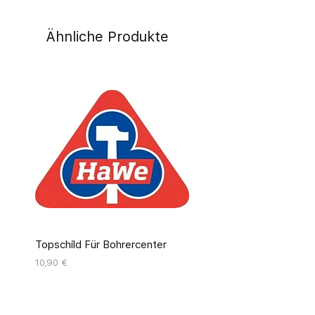
Ähnliche Produkte
Topschild Für Bohrercenter
Pinseldisplay Leer 12 Fäc
Preis
Preis
10,90 €
55,00 €