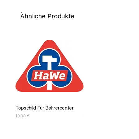
Ähnliche Produkte
Topschild Für Bohrercenter
Pinseldisplay Leer 12 Fäc
Preis
Preis
10,90 €
55,00 €