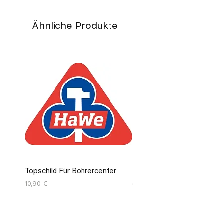
Ähnliche Produkte
Topschild Für Bohrercenter
Pinseldisplay Leer 12 Fäc
Preis
Preis
10,90 €
55,00 €