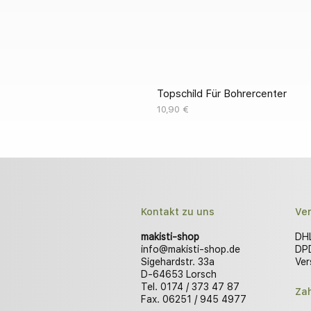
Topschild Für Bohrercenter
Preis
10,90 €
Kontakt zu uns
Ve
makisti-shop
DHL
info@makisti-shop.de
DPD
Sigehardstr. 33a
Ver
D-64653 Lorsch
Tel. 0174 / 373 47 87
Za
Fax. 06251 / 945 4977