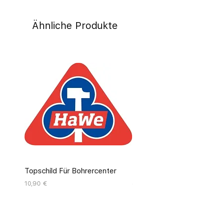
Ähnliche Produkte
Topschild Für Bohrercenter
Pinseldisplay Leer 12 Fäc
Preis
Preis
10,90 €
55,00 €