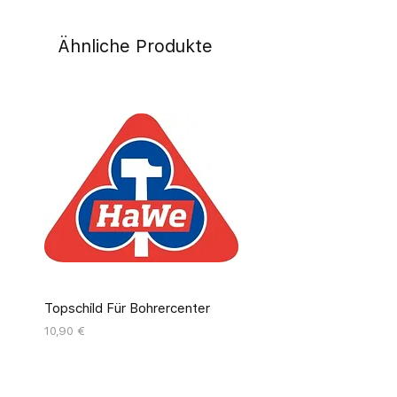
Ähnliche Produkte
Topschild Für Bohrercenter
Pinseldisplay Leer 12 Fäc
Preis
Preis
10,90 €
55,00 €