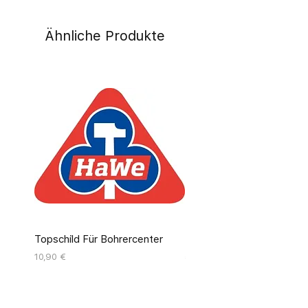
Ähnliche Produkte
Topschild Für Bohrercenter
Pinseldisplay Leer 12 Fäc
Preis
Preis
10,90 €
55,00 €