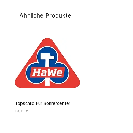
Ähnliche Produkte
Topschild Für Bohrercenter
Pinseldisplay Leer 12 Fäc
Preis
Preis
10,90 €
55,00 €