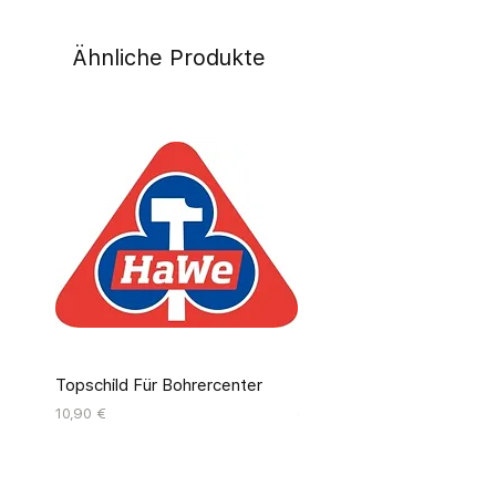
Ähnliche Produkte
Topschild Für Bohrercenter
Pinseldisplay Leer 12 Fäc
Preis
Preis
10,90 €
55,00 €