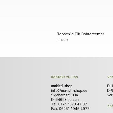
Topschild Für Bohrercenter
Preis
10,90 €
Kontakt zu uns
Ve
makisti-shop
DHL
info@makisti-shop.de
DPD
Sigehardstr. 33a
Ver
D-64653 Lorsch
Tel. 0174 / 373 47 87
Za
Fax. 06251 / 945 4977