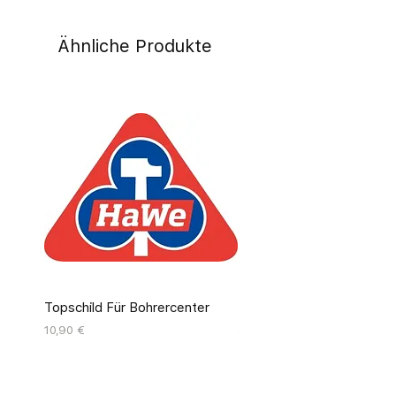
Ähnliche Produkte
Topschild Für Bohrercenter
Pinseldisplay Leer 12 Fäc
Preis
Preis
10,90 €
55,00 €