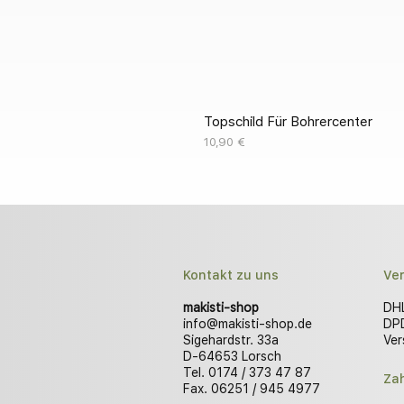
Topschild Für Bohrercenter
Preis
10,90 €
Kontakt zu uns
Ve
makisti-shop
DHL
info@makisti-shop.de
DPD
Sigehardstr. 33a
Ver
D-64653 Lorsch
Tel. 0174 / 373 47 87
Za
Fax. 06251 / 945 4977