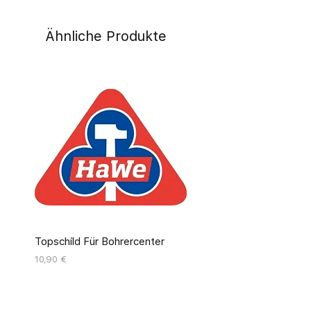
Ähnliche Produkte
Topschild Für Bohrercenter
Pinseldisplay Leer 12 Fäc
Preis
Preis
10,90 €
55,00 €