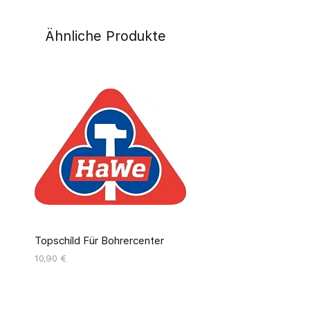
Ähnliche Produkte
Topschild Für Bohrercenter
Pinseldisplay Leer 12 Fäc
Preis
Preis
10,90 €
55,00 €