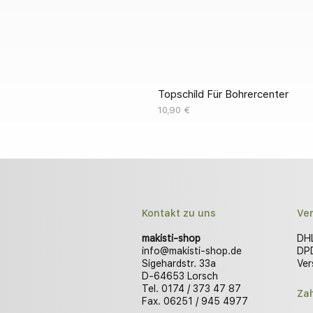
Topschild Für Bohrercenter
Preis
10,90 €
Kontakt zu uns
Ve
makisti-shop
DHL
info@makisti-shop.de
DPD
Sigehardstr. 33a
Ver
D-64653 Lorsch
Tel. 0174 / 373 47 87
Za
Fax. 06251 / 945 4977