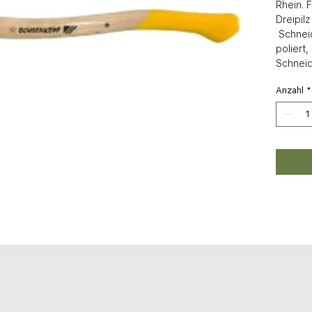
Rhein. F
Dreipilz
 Schneide waldfertig geschliffen + 
poliert,
Schnei
Anzahl
*