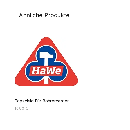
Ähnliche Produkte
Topschild Für Bohrercenter
Pinseldisplay Leer 12 Fäc
Preis
Preis
10,90 €
55,00 €