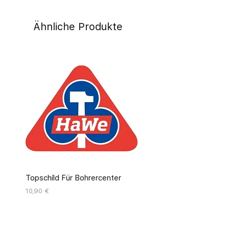
Ähnliche Produkte
Topschild Für Bohrercenter
Pinseldisplay Leer 12 Fäc
Preis
Preis
10,90 €
55,00 €