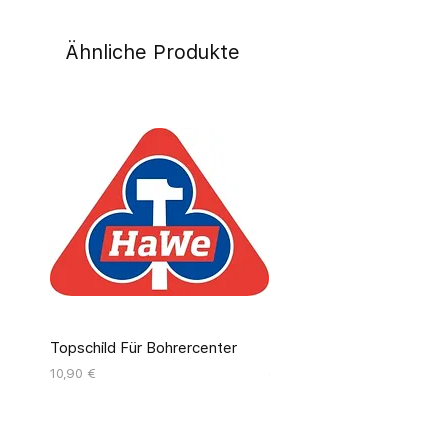
Ähnliche Produkte
Topschild Für Bohrercenter
Pinseldisplay Leer 12 Fäc
Preis
Preis
10,90 €
55,00 €