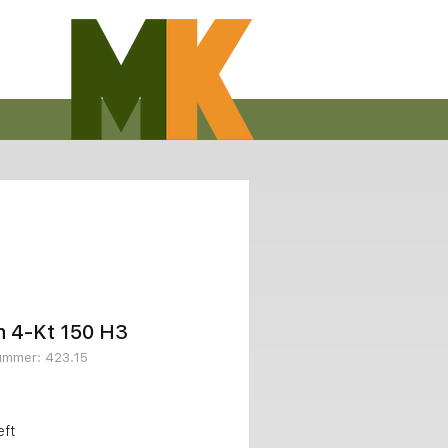
n 4-Kt 150 H3
nummer: 423.15
reis
eft