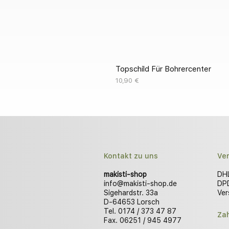
Topschild Für Bohrercenter
Preis
10,90 €
Kontakt zu uns
Ve
makisti-shop
DHL
info@makisti-shop.de
DPD
Sigehardstr. 33a
Ver
D-64653 Lorsch
Tel. 0174 / 373 47 87
Za
Fax. 06251 / 945 4977