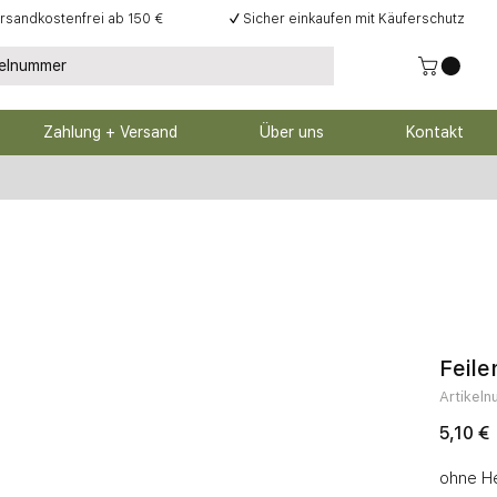
rsandkostenfrei ab 150 €
✓
Sicher einkaufen mit Käuferschutz
Zahlung + Versand
Über uns
Kontakt
Feile
Artikel
P
5,10 €
ohne H