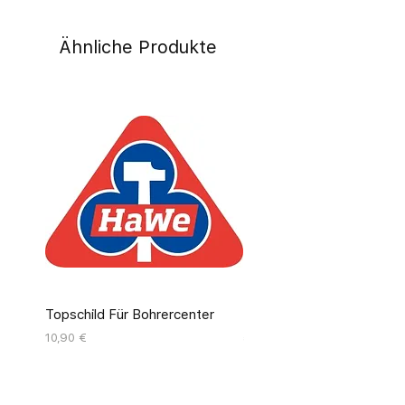
Ähnliche Produkte
Topschild Für Bohrercenter
Pinseldisplay Leer 12 Fäc
Preis
Preis
10,90 €
55,00 €