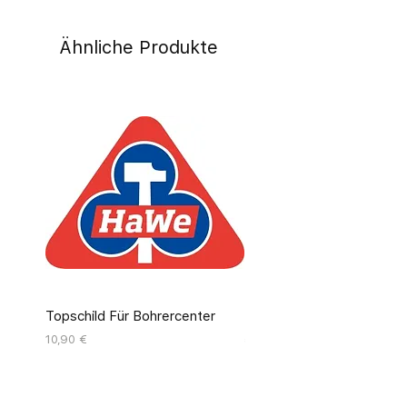
Ähnliche Produkte
Topschild Für Bohrercenter
Pinseldisplay Leer 12 Fäc
Preis
Preis
10,90 €
55,00 €