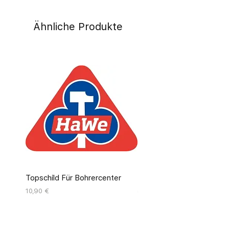
Ähnliche Produkte
Topschild Für Bohrercenter
Pinseldisplay Leer 12 Fäc
Preis
Preis
10,90 €
55,00 €