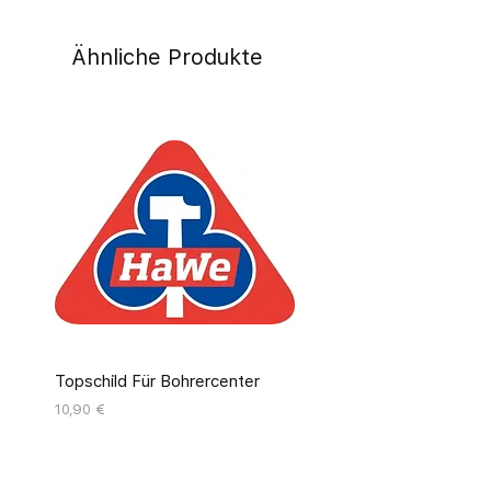
Ähnliche Produkte
Topschild Für Bohrercenter
Pinseldisplay Leer 12 Fäc
Preis
Preis
10,90 €
55,00 €