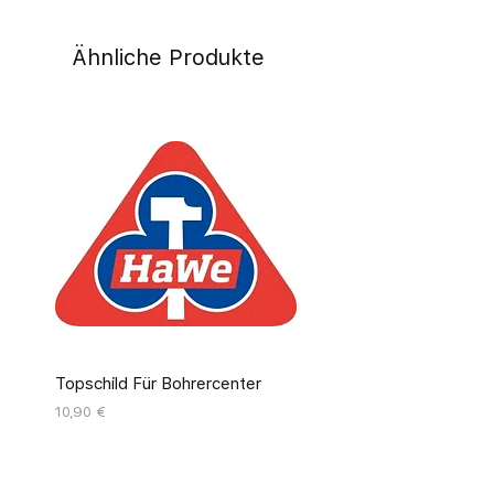
Ähnliche Produkte
Topschild Für Bohrercenter
Pinseldisplay Leer 12 Fäc
Preis
Preis
10,90 €
55,00 €