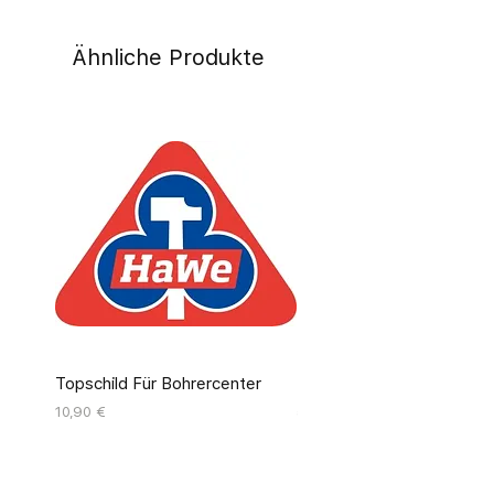
Ähnliche Produkte
Topschild Für Bohrercenter
Pinseldisplay Leer 12 Fäc
Preis
Preis
10,90 €
55,00 €